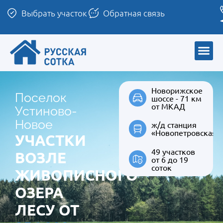
Выбрать участок
Обратная связь
Новорижское
Поселок
шоссе - 71 км
от МКАД
Устиново-
Новое
ж/д станция
«Новопетровская»
УЧАСТКИ
49 участков
ВОЗЛЕ
от 6 до 19
соток
ЖИВОПИСНОГО
ОЗЕРА
ЛЕСУ ОТ