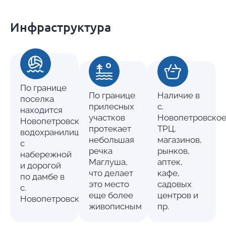
Инфраструктура
По границе
По границе
Наличие в
поселка
прилесных
с.
находится
участков
Новопетровско
Новопетровское
протекает
ТРЦ,
водохранилище
небольшая
магазинов,
с
речка
рынков,
набережной
Маглуша,
аптек,
и дорогой
что делает
кафе,
по дамбе в
это место
садовых
с.
еще более
центров и
Новопетровское
живописным
пр.