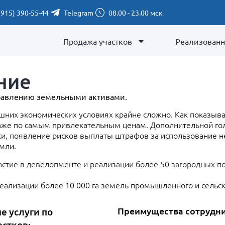
(915) 390-55-44
Telegram
08.00 - 23.00 мск
Продажа участков
Реализованн
ние
управлению земельными активами.
них экономических условиях крайне сложно. Как показыва
 даже по самым привлекательным ценам. Дополнительной го
и, появление рисков выплаты штрафов за использование не
мли.
частие в девелопменте и реализации более 50 загородных п
реализации более 10 000 га земель промышленного и сельс
Преимущества сотрудни
 услуги по
стков: