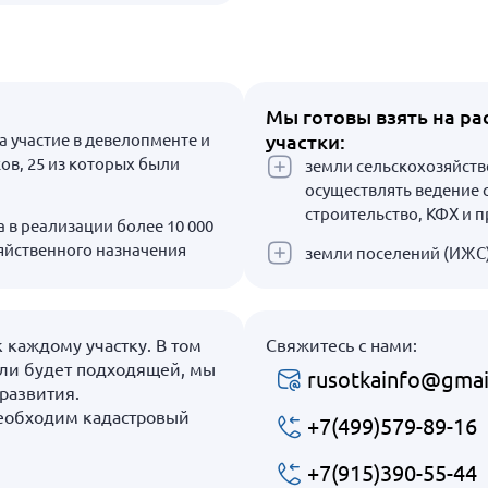
Мы готовы взять на р
ла участие в девелопменте и
участки:
ов, 25 из которых были
земли сельскохозяйств
осуществлять ведение 
строительство, КФХ и п
 в реализации более 10 000
яйственного назначения
земли поселений (ИЖС
каждому участку. В том
Свяжитесь с нами:
мли будет подходящей, мы
rusotkainfo@gmai
развития.
необходим кадастровый
+7(499)579-89-16
+7(915)390-55-44