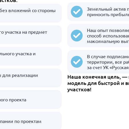
Земельный актив п
 без вложений со стороны
приносить прибыл
Наш опыт позволя
о участка на предмет
способ использован
максимальную выг
ьного участка и
В случае подписан
территории, все р
за счет УК «Русская
 для реализации
Наша конечная цель, —
модель для быстрой и 
участков!
ого проекта
пании по проектам