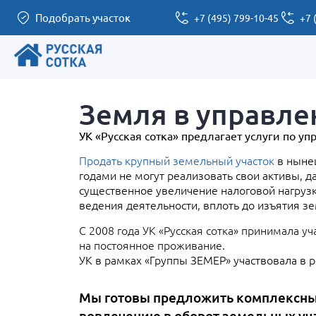
Подобрать участок
+7 (495) 799-10-45
+7 
Земля в управле
УК «Русская сотка» предлагает услуги по 
Продать крупный земельный участок
в нынеш
годами не могут реализовать свои активы,
существенное увеличение налоговой нагрузк
ведения деятельности, вплоть до изъятия зе
С 2008 года УК «Русская сотка» принимала у
на постоянное проживание.
УК в рамках «Группы ЗЕМЕР» участвовала в 
Мы готовы предложить комплексные
вовлечению в оборот земельных уча