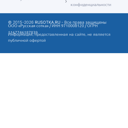
конфиденциальности
© 2015-
2026
RUSOTKA.RU
- Все права защищены
ООО «Русская сотка» / ИНН 9710008120 / ОГРН
1167746187839
Информация, предоставленная на сайте, не является
публичной офертой