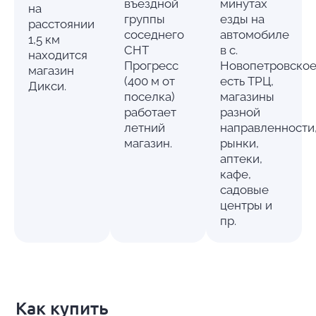
въездной
минутах
на
группы
езды на
расстоянии
соседнего
автомобиле
1,5 км
СНТ
в с.
находится
Прогресс
Новопетровско
магазин
(400 м от
есть ТРЦ,
Дикси.
поселка)
магазины
работает
разной
летний
направленности
магазин.
рынки,
аптеки,
кафе,
садовые
центры и
пр.
Как купить