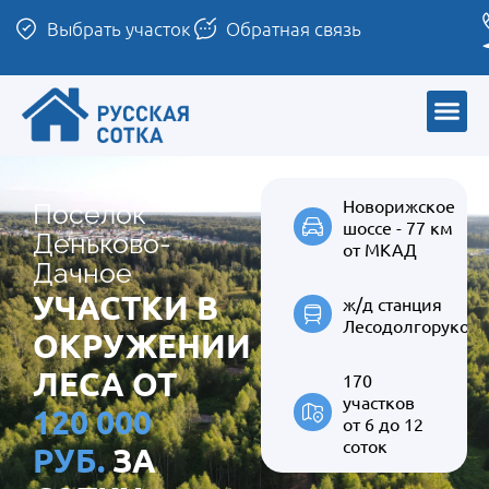
Выбрать участок
Обратная связь
Новорижское
Поселок
шоссе - 77 км
Деньково-
от МКАД
Дачное
УЧАСТКИ В
ж/д станция
Лесодолгоруков
ОКРУЖЕНИИ
ЛЕСА ОТ
170
участков
120 000
от 6 до 12
соток
РУБ.
ЗА