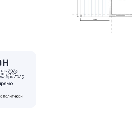
ан
юль 2024
юль 2025
екабрь 2025
прямо
 с
политикой