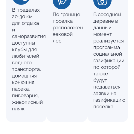
В пределах
По границе
В соседней
20-30 км
поселка
деревне в
для отдыха
расположен
данный
и
вековой
момент
саморазвития
лес
реализуется
доступны
программа
клубы для
социальной
любителей
газификации,
водного
по которой
транспорта,
также
домашняя
будут
конюшня,
подаваться
пасека,
заявки на
пивоварня,
газификацию
живописный
поселка
пляж