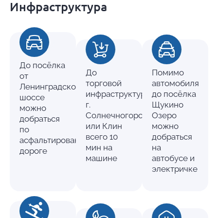
Инфраструктура
До посёлка
До
Помимо
от
торговой
автомобиля
Ленинградского
инфраструктуры
до посёлка
шоссе
г.
Щукино
можно
Солнечногорск
Озеро
добраться
или Клин
можно
по
всего 10
добраться
асфальтированной
мин на
на
дороге
машине
автобусе и
электричке