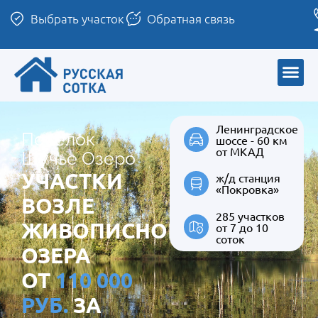
Выбрать участок
Обратная связь
Ленинградское
Поселок
шоссе - 60 км
от МКАД
Щучье Озеро
УЧАСТКИ
ж/д станция
«Покровка»
ВОЗЛЕ
285 участков
ЖИВОПИСНОГО
от 7 до 10
соток
ОЗЕРА
ОТ
110 000
РУБ.
ЗА