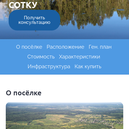
СОТКУ
Получить
консультацию
О посёлке
Расположение
Ген. план
Стоимость
Характеристики
Инфраструктура
Как купить
О посёлке